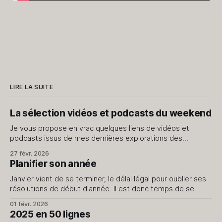
LIRE LA SUITE
La sélection vidéos et podcasts du weekend
Je vous propose en vrac quelques liens de vidéos et
podcasts issus de mes dernières explorations des
internets. Je ne vous livre que le meilleur, évidemment.
27 févr. 2026
J'avais fait cet exercice il y a quelque temps, dites-moi si
Planifier son année
cela vous intéresse d'en avoir régulièrement. Vidéos J’
Janvier vient de se terminer, le délai légal pour oublier ses
résolutions de début d'année. Il est donc temps de se
pencher sur son année sans la pression des promesses du
01 févr. 2026
jour de l'an qui ne passent pas le cap du 15. Le début d'
2025 en 50 lignes