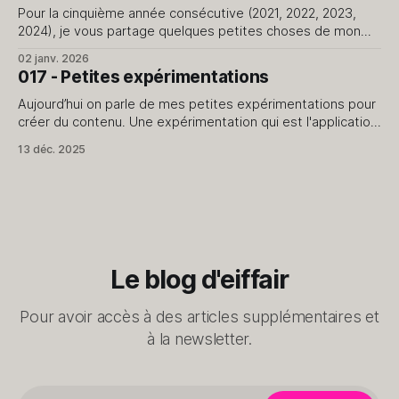
Pour la cinquième année consécutive (2021, 2022, 2023,
2024), je vous partage quelques petites choses de mon
quotidien. Rien de plus. 1. J'ai repris en main la création de
02 janv. 2026
contenus pour le blog et le podcast. 2. J'avais prévu
017 - Petites expérimentations
2500km à vélo cette année, je n&
Aujourd’hui on parle de mes petites expérimentations pour
créer du contenu. Une expérimentation qui est l'application
du livre d'Anne-Laure Le Cunff, Tiny Experiments. Notes et
13 déc. 2025
liens Notes et liens * Nesslabs le site d’Anne-Laure Le
Cunff * Le livre en anglais : Tiny Experiments * Le
Le blog d'eiffair
Pour avoir accès à des articles supplémentaires et
à la newsletter.