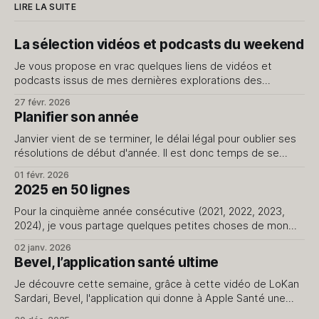
LIRE LA SUITE
La sélection vidéos et podcasts du weekend
Je vous propose en vrac quelques liens de vidéos et
podcasts issus de mes dernières explorations des
internets. Je ne vous livre que le meilleur, évidemment.
27 févr. 2026
J'avais fait cet exercice il y a quelque temps, dites-moi si
Planifier son année
cela vous intéresse d'en avoir régulièrement. Vidéos J’
Janvier vient de se terminer, le délai légal pour oublier ses
résolutions de début d'année. Il est donc temps de se
pencher sur son année sans la pression des promesses du
01 févr. 2026
jour de l'an qui ne passent pas le cap du 15. Le début d'
2025 en 50 lignes
Pour la cinquième année consécutive (2021, 2022, 2023,
2024), je vous partage quelques petites choses de mon
quotidien. Rien de plus. 1. J'ai repris en main la création de
02 janv. 2026
contenus pour le blog et le podcast. 2. J'avais prévu
Bevel, l’application santé ultime
2500km à vélo cette année, je n&
Je découvre cette semaine, grâce à cette vidéo de LoKan
Sardari, Bevel, l'application qui donne à Apple Santé une
dimension que je ne soupçonnais pas. Comme vous l’avez