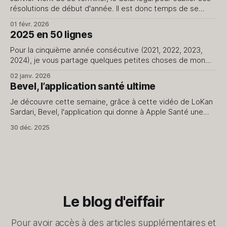
résolutions de début d'année. Il est donc temps de se
pencher sur son année sans la pression des promesses du
01 févr. 2026
jour de l'an qui ne passent pas le cap du 15. Le début d'
2025 en 50 lignes
Pour la cinquième année consécutive (2021, 2022, 2023,
2024), je vous partage quelques petites choses de mon
quotidien. Rien de plus. 1. J'ai repris en main la création de
02 janv. 2026
contenus pour le blog et le podcast. 2. J'avais prévu
Bevel, l’application santé ultime
2500km à vélo cette année, je n&
Je découvre cette semaine, grâce à cette vidéo de LoKan
Sardari, Bevel, l'application qui donne à Apple Santé une
dimension que je ne soupçonnais pas. Comme vous l’avez
30 déc. 2025
compris, exclusivement dédiée au monde Apple, elle utilise
les données collectées par Apple Santé pour les présenter
et les
Le blog d'eiffair
Pour avoir accès à des articles supplémentaires et