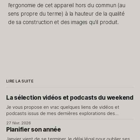
l’ergonomie de cet appareil hors du commun (au
sens propre du terme) à la hauteur de la qualité
de sa construction et des images qu’il produit.
LIRE LA SUITE
La sélection vidéos et podcasts du weekend
Je vous propose en vrac quelques liens de vidéos et
podcasts issus de mes dernières explorations des
internets. Je ne vous livre que le meilleur, évidemment.
27 févr. 2026
J'avais fait cet exercice il y a quelque temps, dites-moi si
Planifier son année
cela vous intéresse d'en avoir régulièrement. Vidéos J’
Janvier vient de se terminer, le délai légal pour oublier ses