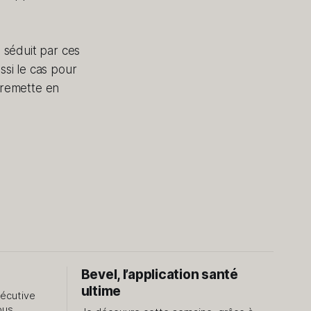
s séduit par ces
ssi le cas pour
s remette en
Bevel, l’application santé
ultime
sécutive
ous