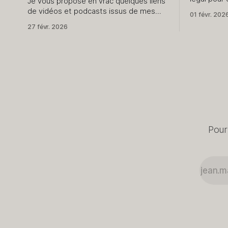
Je vous propose en vrac quelques liens
début d'an
de vidéos et podcasts issus de mes
01 févr. 202
pencher su
dernières explorations des internets. Je
27 févr. 2026
des promes
ne vous livre que le meilleur,
passent pa
évidemment. J'avais fait cet exercice il
y a quelque temps, dites-moi si cela
vous intéresse d'en avoir régulièrement.
Vidéos J’
Pour