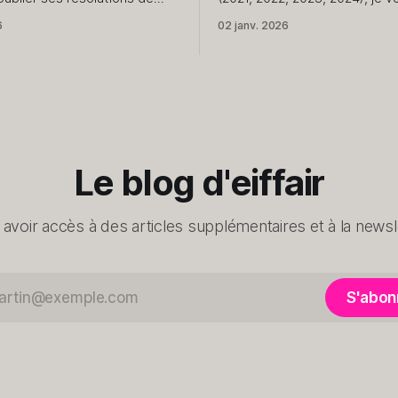
née. Il est donc temps de se
partage quelques petites ch
6
02 janv. 2026
r son année sans la pression
mon quotidien. Rien de plus. 1. J'ai repris
ses du jour de l'an qui ne
en main la création de conten
s le cap du 15. Le début d'
blog et le podcast. 2. J'avais prévu
2500km à vélo cette année, j
Le blog d'eiffair
 avoir accès à des articles supplémentaires et à la newsle
S'abon