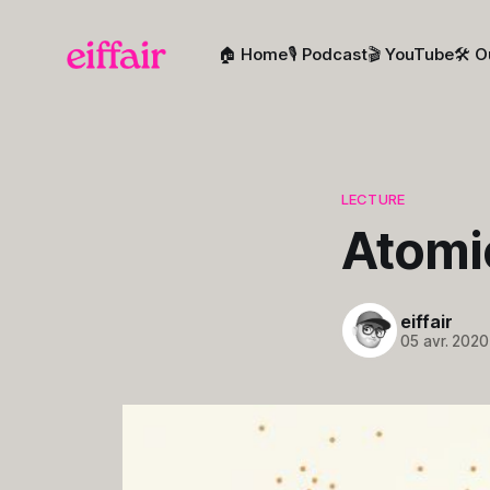
🏠 Home
🎙️ Podcast
🎬 YouTube
🛠️ O
LECTURE
Atomi
eiffair
05 avr. 2020