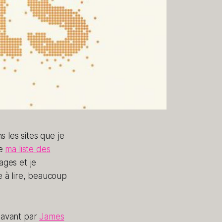
 les sites que je
de
ma liste des
ages et je
e à lire, beaucoup
n avant par
James