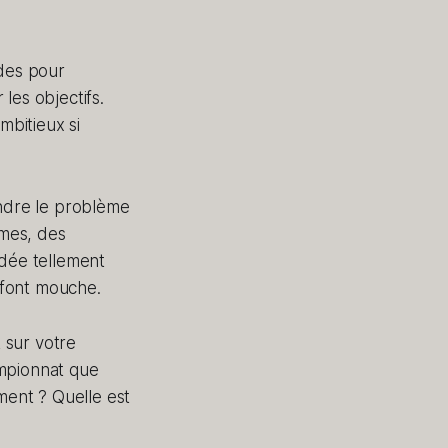
udes pour
 les objectifs.
mbitieux si
endre le problème
èmes, des
idée tellement
i font mouche.
 sur votre
ampionnat que
ment ? Quelle est