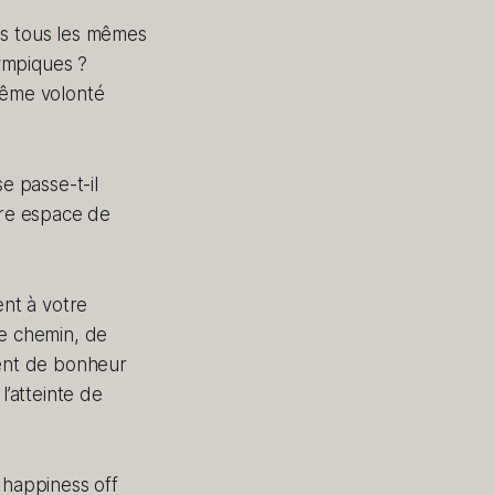
as tous les mêmes
lympiques ?
même volonté
e passe-t-il
tre espace de
ent à votre
le chemin, de
ment de bonheur
l’atteinte de
g happiness off