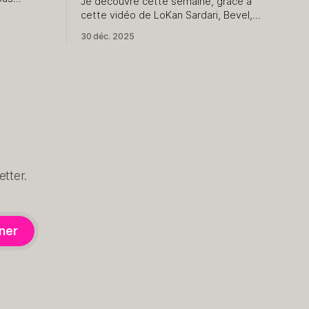
Je découvre cette semaine, grâce à
oses de
cette vidéo de LoKan Sardari, Bevel,
l'application qui donne à Apple Santé
30 déc. 2025
us pour le
une dimension que je ne soupçonnais
pas. Comme vous l’avez compris,
e n&
exclusivement dédiée au monde Apple,
elle utilise les données collectées par
Apple Santé pour les présenter et les
tter.
ner