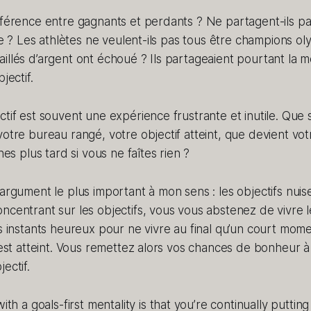
fférence entre gagnants et perdants ? Ne partagent-ils p
ine ? Les athlètes ne veulent-ils pas tous être champions o
illés d’argent ont échoué ? Ils partageaient pourtant la 
jectif.
ctif est souvent une expérience frustrante et inutile. Que s
votre bureau rangé, votre objectif atteint, que devient vo
ines plus tard si vous ne faîtes rien ?
’argument le plus important à mon sens : les objectifs nuis
ncentrant sur les objectifs, vous vous abstenez de vivre 
ts instants heureux pour ne vivre au final qu’un court mo
 est atteint. Vous remettez alors vos chances de bonheur à 
ectif.
th a goals-first mentality is that you’re continually puttin