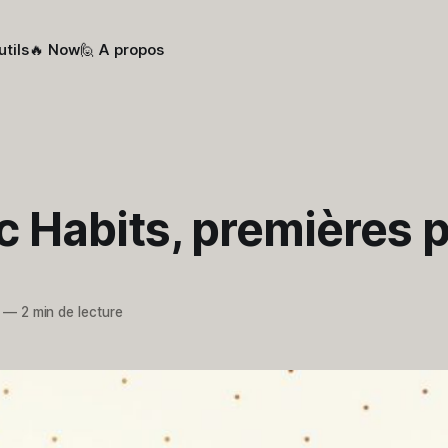
utils
🔥 Now
🙋 A propos
c Habits, premières 
—
2 min de lecture