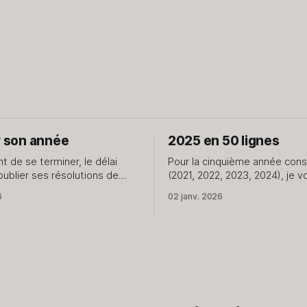
r son année
2025 en 50 lignes
nt de se terminer, le délai
Pour la cinquième année con
oublier ses résolutions de
(2021, 2022, 2023, 2024), je v
née. Il est donc temps de se
partage quelques petites ch
6
02 janv. 2026
r son année sans la pression
mon quotidien. Rien de plus. 1. J'ai repris
ses du jour de l'an qui ne
en main la création de conten
s le cap du 15. Le début d'
blog et le podcast. 2. J'avais prévu
2500km à vélo cette année, j