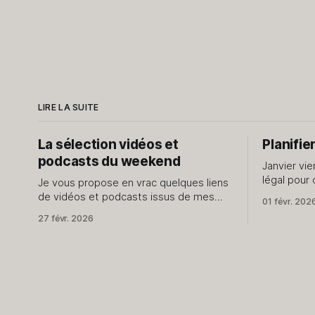
LIRE LA SUITE
La sélection vidéos et
Planifie
podcasts du weekend
Janvier vie
légal pour 
Je vous propose en vrac quelques liens
début d'an
de vidéos et podcasts issus de mes
01 févr. 202
pencher su
dernières explorations des internets. Je
27 févr. 2026
des promes
ne vous livre que le meilleur,
passent pa
évidemment. J'avais fait cet exercice il
y a quelque temps, dites-moi si cela
vous intéresse d'en avoir régulièrement.
Vidéos J’