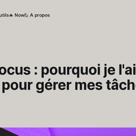
utils
🔥 Now
🙋 A propos
cus : pourquoi je l'ai
 pour gérer mes tâc