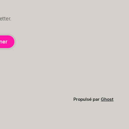
tter.
ner
Propulsé par
Ghost