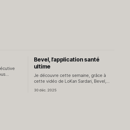
Bevel, l’application santé
ultime
sécutive
ous
Je découvre cette semaine, grâce à
oses de
cette vidéo de LoKan Sardari, Bevel,
l'application qui donne à Apple Santé
30 déc. 2025
us pour le
une dimension que je ne soupçonnais
pas. Comme vous l’avez compris,
e n&
exclusivement dédiée au monde Apple,
elle utilise les données collectées par
Apple Santé pour les présenter et les