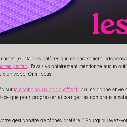
maines, je listais les critères qui me paraissaient indispen
âches parfait
. J'avais volontairement mentionné aucun outi
ix en vidéo, Omnifocus.
éo sur
la chaîne YouTube de eiffair.fr
qui me donne envie d
ait-ce que pour progresser et corriger les nombreux amat
 votre gestionnaire de tâches préféré ? Pourquoi l'avez-vou