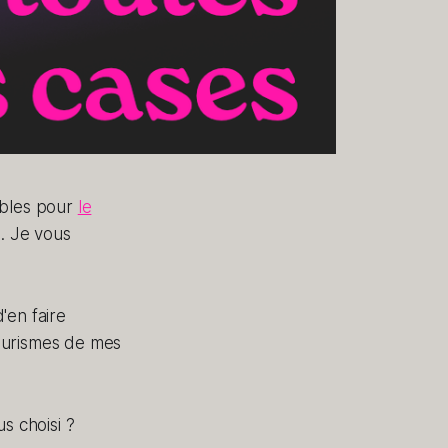
sables pour
le
l. Je vous
'en faire
eurismes de mes
s choisi ?