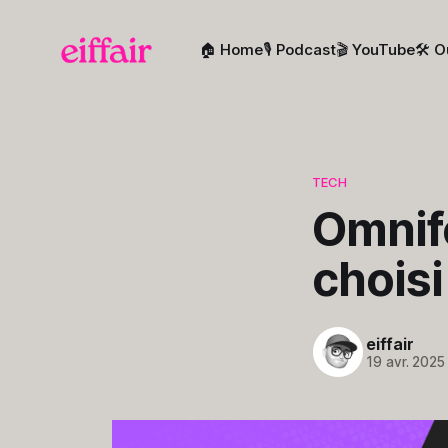
🏠 Home
🎙️ Podcast
🎬 YouTube
🛠️ O
TECH
Omnifo
choisi
eiffair
19 avr. 2025