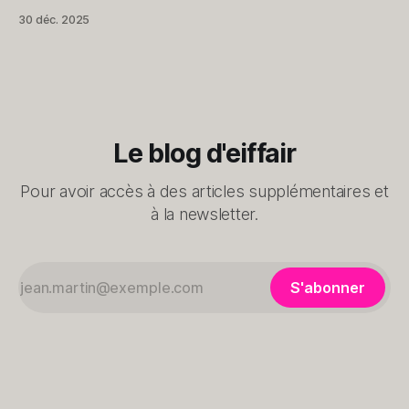
dimension que je ne soupçonnais pas. Comme vous l’avez
30 déc. 2025
compris, exclusivement dédiée au monde Apple, elle utilise
les données collectées par Apple Santé pour les présenter
et les
Le blog d'eiffair
Pour avoir accès à des articles supplémentaires et
à la newsletter.
S'abonner