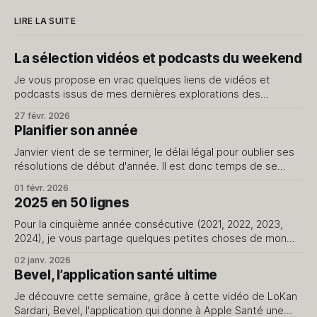
LIRE LA SUITE
La sélection vidéos et podcasts du weekend
Je vous propose en vrac quelques liens de vidéos et
podcasts issus de mes dernières explorations des
internets. Je ne vous livre que le meilleur, évidemment.
27 févr. 2026
J'avais fait cet exercice il y a quelque temps, dites-moi si
Planifier son année
cela vous intéresse d'en avoir régulièrement. Vidéos J’
Janvier vient de se terminer, le délai légal pour oublier ses
résolutions de début d'année. Il est donc temps de se
pencher sur son année sans la pression des promesses du
01 févr. 2026
jour de l'an qui ne passent pas le cap du 15. Le début d'
2025 en 50 lignes
Pour la cinquième année consécutive (2021, 2022, 2023,
2024), je vous partage quelques petites choses de mon
quotidien. Rien de plus. 1. J'ai repris en main la création de
02 janv. 2026
contenus pour le blog et le podcast. 2. J'avais prévu
Bevel, l’application santé ultime
2500km à vélo cette année, je n&
Je découvre cette semaine, grâce à cette vidéo de LoKan
Sardari, Bevel, l'application qui donne à Apple Santé une