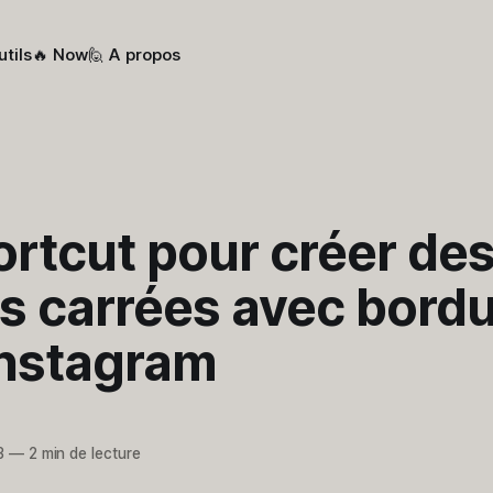
utils
🔥 Now
🙋 A propos
rtcut pour créer de
s carrées avec bord
Instagram
3
—
2 min de lecture