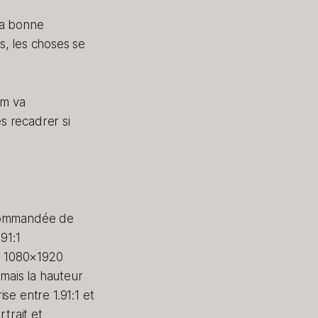
 la bonne
ls, les choses se
am va
es recadrer si
recommandée de
91:1
de 1080×1920
mais la hauteur
e entre 1.91:1 et
trait et