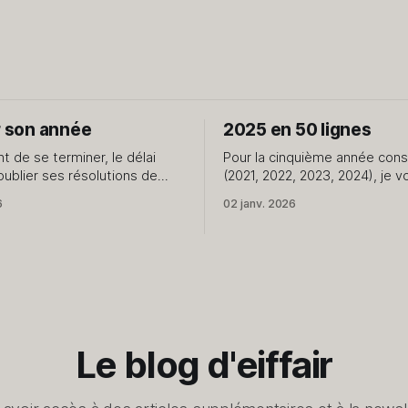
r son année
2025 en 50 lignes
nt de se terminer, le délai
Pour la cinquième année con
oublier ses résolutions de
(2021, 2022, 2023, 2024), je v
née. Il est donc temps de se
partage quelques petites ch
6
02 janv. 2026
r son année sans la pression
mon quotidien. Rien de plus. 1. J'ai repris
ses du jour de l'an qui ne
en main la création de conten
s le cap du 15. Le début d'
blog et le podcast. 2. J'avais prévu
2500km à vélo cette année, j
Le blog d'eiffair