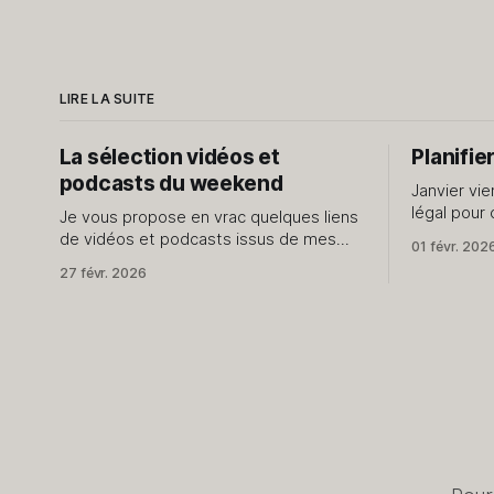
LIRE LA SUITE
La sélection vidéos et
Planifie
podcasts du weekend
Janvier vie
légal pour 
Je vous propose en vrac quelques liens
début d'an
de vidéos et podcasts issus de mes
01 févr. 202
pencher su
dernières explorations des internets. Je
27 févr. 2026
des promes
ne vous livre que le meilleur,
passent pa
évidemment. J'avais fait cet exercice il
y a quelque temps, dites-moi si cela
vous intéresse d'en avoir régulièrement.
Vidéos J’