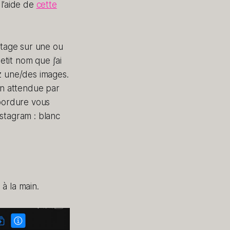
 l’aide de
cette
rtage sur une ou
etit nom que j’ai
z une/des images.
on attendue par
 bordure vous
stagram : blanc
à la main.