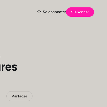
Se connecter
S'abonner
s
ures
Partager