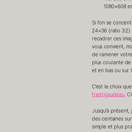
1080×608 e
Si l’on se concen
24×36 (ratio 3:2)
recadrer ces ima
vous convient, ma
de ramener votre 
plus courante de 
et en bas ou sur l
C’est le choix qu
fredrigaudeau
. C
Jusqu’à présent, j’
des centaines sur
simple et plus pr