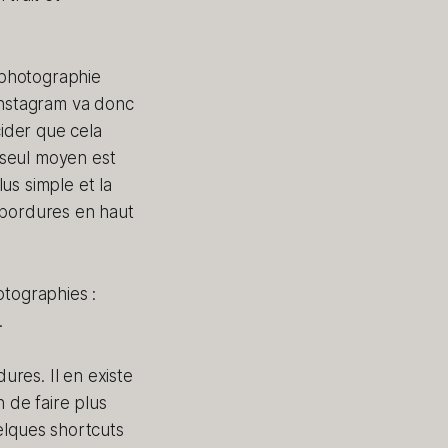
a photographie
Instagram va donc
ider que cela
e seul moyen est
us simple et la
 bordures en haut
otographies :
.
ures. Il en existe
n de faire plus
elques shortcuts