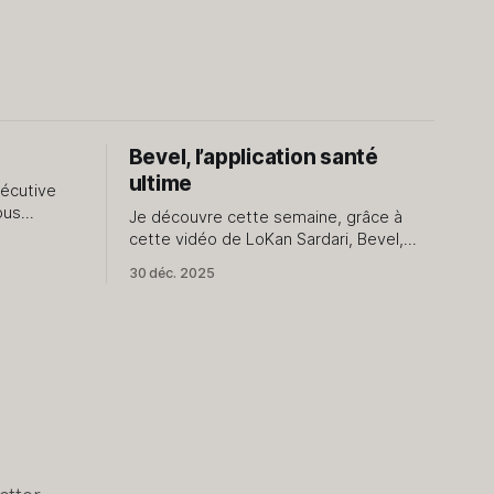
Bevel, l’application santé
ultime
sécutive
ous
Je découvre cette semaine, grâce à
oses de
cette vidéo de LoKan Sardari, Bevel,
l'application qui donne à Apple Santé
30 déc. 2025
us pour le
une dimension que je ne soupçonnais
pas. Comme vous l’avez compris,
e n&
exclusivement dédiée au monde Apple,
elle utilise les données collectées par
Apple Santé pour les présenter et les