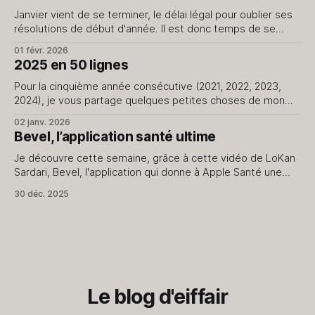
Janvier vient de se terminer, le délai légal pour oublier ses
résolutions de début d'année. Il est donc temps de se
pencher sur son année sans la pression des promesses du
01 févr. 2026
jour de l'an qui ne passent pas le cap du 15. Le début d'
2025 en 50 lignes
Pour la cinquième année consécutive (2021, 2022, 2023,
2024), je vous partage quelques petites choses de mon
quotidien. Rien de plus. 1. J'ai repris en main la création de
02 janv. 2026
contenus pour le blog et le podcast. 2. J'avais prévu
Bevel, l’application santé ultime
2500km à vélo cette année, je n&
Je découvre cette semaine, grâce à cette vidéo de LoKan
Sardari, Bevel, l'application qui donne à Apple Santé une
dimension que je ne soupçonnais pas. Comme vous l’avez
30 déc. 2025
compris, exclusivement dédiée au monde Apple, elle utilise
les données collectées par Apple Santé pour les présenter
et les
Le blog d'eiffair