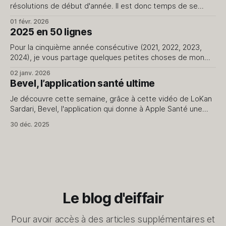
résolutions de début d'année. Il est donc temps de se
pencher sur son année sans la pression des promesses du
01 févr. 2026
jour de l'an qui ne passent pas le cap du 15. Le début d'
2025 en 50 lignes
Pour la cinquième année consécutive (2021, 2022, 2023,
2024), je vous partage quelques petites choses de mon
quotidien. Rien de plus. 1. J'ai repris en main la création de
02 janv. 2026
contenus pour le blog et le podcast. 2. J'avais prévu
Bevel, l’application santé ultime
2500km à vélo cette année, je n&
Je découvre cette semaine, grâce à cette vidéo de LoKan
Sardari, Bevel, l'application qui donne à Apple Santé une
dimension que je ne soupçonnais pas. Comme vous l’avez
30 déc. 2025
compris, exclusivement dédiée au monde Apple, elle utilise
les données collectées par Apple Santé pour les présenter
et les
Le blog d'eiffair
Pour avoir accès à des articles supplémentaires et