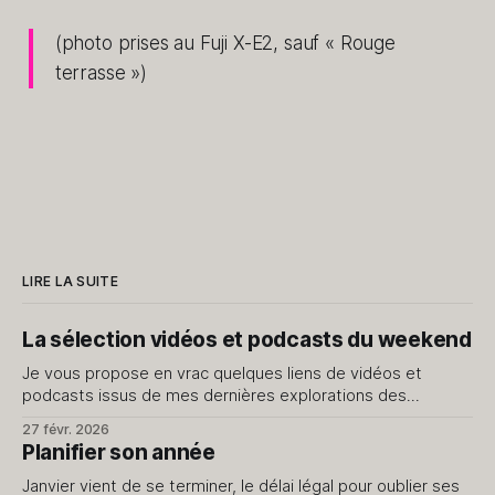
(photo prises au Fuji X-E2, sauf « Rouge
terrasse »)
LIRE LA SUITE
La sélection vidéos et podcasts du weekend
Je vous propose en vrac quelques liens de vidéos et
podcasts issus de mes dernières explorations des
internets. Je ne vous livre que le meilleur, évidemment.
27 févr. 2026
J'avais fait cet exercice il y a quelque temps, dites-moi si
Planifier son année
cela vous intéresse d'en avoir régulièrement. Vidéos J’
Janvier vient de se terminer, le délai légal pour oublier ses